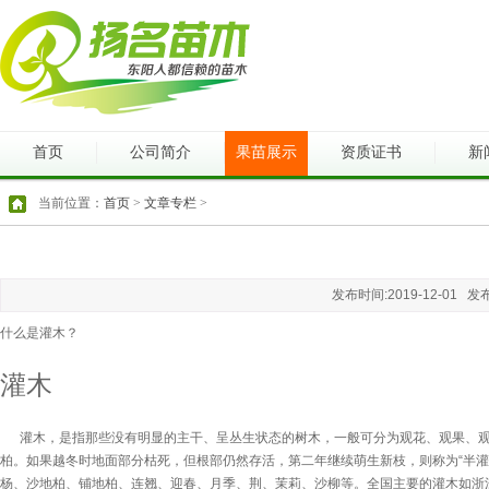
首页
公司简介
果苗展示
资质证书
新
当前位置：
首页
>
文章专栏
>
发布时间:2019-12-01 发
什么是灌木？
灌木
灌木，是指那些没有明显的主干、呈丛生状态的树木，一般可分为观花、观果、观
柏。如果越冬时地面部分枯死，但根部仍然存活，第二年继续萌生新枝，则称为“半灌
杨、沙地柏、铺地柏、连翘、迎春、月季、
荆、茉莉、沙柳等。全国主要的灌木如浙