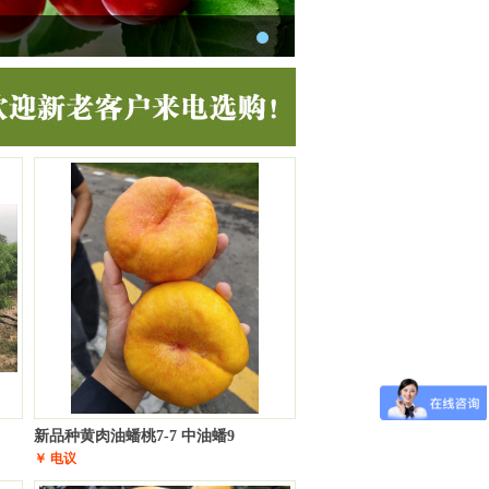
新品种黄肉油蟠桃7-7 中油蟠9
￥ 电议