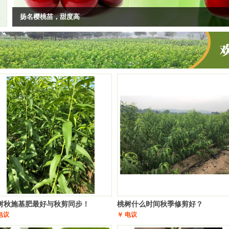
扬名樱桃苗，甜度高
9
树秋施基肥最好与秋剪同步！
桃树什么时间秋季修剪好？
电议
￥ 电议