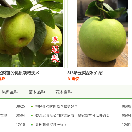
冠梨苗的优质栽培技术
518翠玉梨品种介绍
电议
￥ 电议
果树品种
苗木品种
花木百科
08/25
桃树什么时间秋季修剪好？
08/09
在哪
08/04
梨园采摘后如何防治病虫，翠冠梨苗可以哪购买
08/04
12/10
果树栽植深度应适宜
12/01