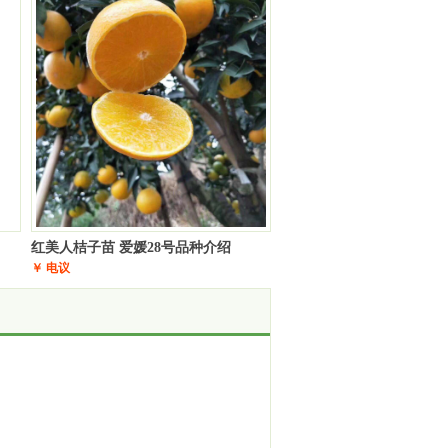
红美人桔子苗 爱媛28号品种介绍
￥ 电议