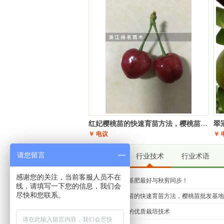
南京市 王先生
浙江高糖度中熟锦绣黄桃苗新品种
果树苗 扬名果苗果树苗木批发
200 棵。
08-09
盐城市 钱先生
浙江基地直销批发 湖景蜜露桃苗
宁波奉化水蜜桃苗
200 棵。
08-09
阜阳市 马先生
金华【超低价出售】82翠冠梨苗果
树苗果树苗木批发
300 棵。
08-09
三门峡市 谢先生
樱桃苗- 黑珍珠果苗果树苗木批
发
200 棵。
08-09
无锡市 窦先生
盆栽果树苗金桔苗橘子树苗砂糖桔
红妃樱桃苗的快速育苗方法，樱桃苗批发基地在哪
翠
桔子苗无籽蜜橘子当年结果苗
300 棵。
08-09
￥ 电议
￥ 
滁州市 吴先生
盆栽果树苗金桔苗橘子树苗砂糖桔
请您留言
行业技术
行业术语
桔子苗无籽蜜橘子当年结果苗
200 棵。
08-09
蚌埠市 昌先生
浙江果树苗绍兴嵊州特产超好吃李
感谢您的关注，当前客服人员不在
桃树秋施基肥最好与秋剪同步！
线，请填写一下您的信息，我们会
（桃形李）果树苗木批发
200 棵。
08-09
尽快和您联系。
红妃樱桃苗的快速育苗方法，樱桃苗批发基地
安庆市 周先生
浙江高糖度中熟锦绣黄桃苗新品种
翠冠梨苗的优质栽培技术
果树苗 扬名果苗果树苗木批发
300 棵。
08-09