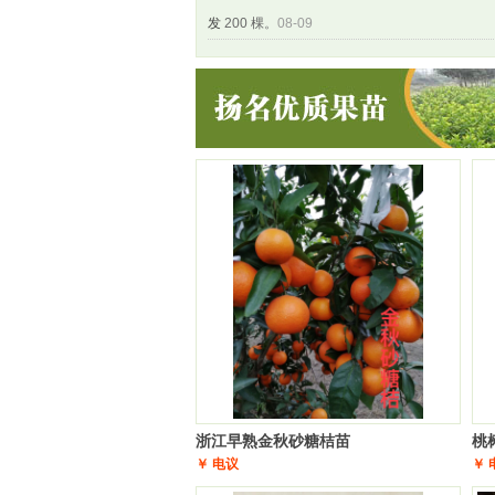
发
200 棵。
08-09
金华市 水先生
浙江基地直销批发 湖景蜜露桃苗
宁波奉化水蜜桃苗
200 棵。
08-09
舟山市 秦先生
浙江 扬名果苗之樱桃果苗-葛家坞
果树苗木批发
200 棵。
08-09
周口市 凤先生
盆栽果树苗金桔苗橘子树苗砂糖桔
桔子苗无籽蜜橘子当年结果苗
200 棵。
08-09
巢湖市 杨先生
浙江高糖度中熟锦绣黄桃苗新品种
果树苗 扬名果苗果树苗木批发
300 棵。
08-09
驻马店市 水先生
浙江高糖度中熟锦绣黄桃苗新品
种果树苗 扬名果苗果树苗木批发
200 棵。
08-09
黄山市 赵先生
浙江基地直销批发 大分早生苗 大
分一号桔苗 特早熟大分1号橘树苗
200 棵。
08-0
芜湖市 孙先生
浙江【超低价出售】518翠玉果树
浙江早熟金秋砂糖桔苗
桃
￥ 电议
苗果树苗木批发
200 棵。
08-09
￥ 