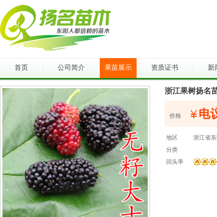
首页
公司简介
果苗展示
资质证书
新
浙江果树扬名
电
价格
地区
浙江省东
分类
回头率