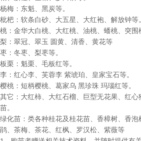
杨梅：东魁、黑炭等。
枇杷：软条白砂、大五星、大红袍、解放钟等
桃：金华大白桃、大红桃、油桃、蟠桃、突围
梨：翠冠、翠玉 圆黄、清香、黄花等
枣：冬枣、梨枣等。
板栗：魁栗、毛板红等。
李：红心李、芙蓉李 紫琥珀、皇家宝石等。
樱桃：短柄樱桃、葛家乌 黑珍珠 玛瑙红等。
其它：大红柿、大红石榴、巨型无花果、红心
苗。
绿化苗：类各种桂花及桂花苗、香樟树、香泡
鹃、茶梅、茶花、红枫、罗汉松、紫薇等
1、购苗者赠送相关技术资料，并随时提供有